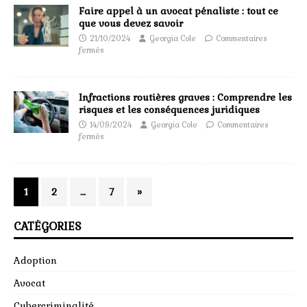
Faire appel à un avocat pénaliste : tout ce
que vous devez savoir
21/10/2024
Georgia Cole
Commentaires
fermés
Infractions routières graves : Comprendre les
risques et les conséquences juridiques
14/09/2024
Georgia Cole
Commentaires
fermés
1
2
…
7
»
CATÉGORIES
Adoption
Avocat
Cybercriminalité