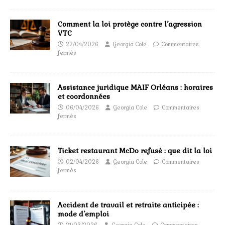
Comment la loi protège contre l’agression
VTC
22/04/2026
Georgia Cole
Commentaires
fermés
Assistance juridique MAIF Orléans : horaires
et coordonnées
06/04/2026
Georgia Cole
Commentaires
fermés
Ticket restaurant McDo refusé : que dit la loi
02/04/2026
Georgia Cole
Commentaires
fermés
Accident de travail et retraite anticipée :
mode d’emploi