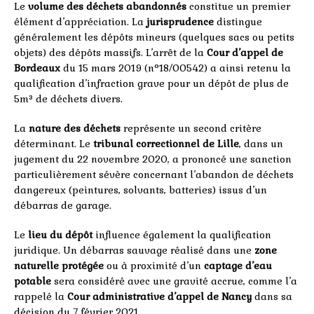
Le
volume des déchets abandonnés
constitue un premier
élément d’appréciation. La
jurisprudence
distingue
généralement les dépôts mineurs (quelques sacs ou petits
objets) des dépôts massifs. L’arrêt de la
Cour d’appel de
Bordeaux
du 15 mars 2019 (n°18/00542) a ainsi retenu la
qualification d’infraction grave pour un dépôt de plus de
5m³ de déchets divers.
La
nature des déchets
représente un second critère
déterminant. Le
tribunal correctionnel de Lille
, dans un
jugement du 22 novembre 2020, a prononcé une sanction
particulièrement sévère concernant l’abandon de déchets
dangereux (peintures, solvants, batteries) issus d’un
débarras de garage.
Le
lieu du dépôt
influence également la qualification
juridique. Un débarras sauvage réalisé dans une
zone
naturelle protégée
ou à proximité d’un
captage d’eau
potable
sera considéré avec une gravité accrue, comme l’a
rappelé la
Cour administrative d’appel de Nancy
dans sa
décision du 7 février 2021.