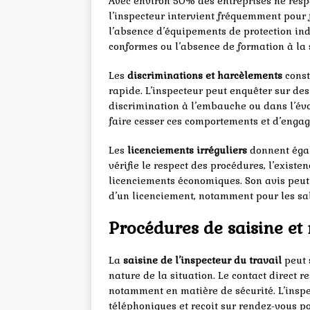
Avec environ 50% des entreprises ne respe
l’inspecteur intervient fréquemment pour 
l’absence d’équipements de protection ind
conformes ou l’absence de formation à la 
Les
discriminations et harcèlements
const
rapide. L’inspecteur peut enquêter sur de
discrimination à l’embauche ou dans l’évo
faire cesser ces comportements et d’engag
Les
licenciements irréguliers
donnent égal
vérifie le respect des procédures, l’existe
licenciements économiques. Son avis peut 
d’un licenciement, notamment pour les sal
Procédures de saisine et
La
saisine de l’inspecteur du travail
peut s
nature de la situation. Le contact direct r
notamment en matière de sécurité. L’insp
téléphoniques et reçoit sur rendez-vous p