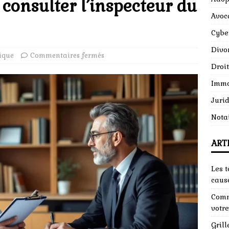
consulter l’inspecteur du
Avoc
Cybe
Divo
ique
Commentaires fermés
Droit
Immo
Juri
Nota
ART
Les 
causé
Comm
votr
Grill