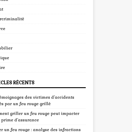
at
rcriminalité
rce
bilier
dique
ire
ICLES RÉCENTS
témoignages des victimes d’accidents
s par un feu rouge grillé
ent griller un feu rouge peut impacter
e prime d’assurance
er un feu rouge : analyse des infractions